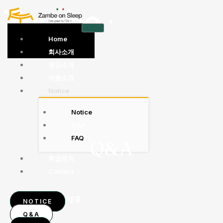
콘
텐
츠
Home
로
회사소개
건
원단소개
너
제품소개
뛰
Notice
기
Notice
Q&A
FAQ
Q&A
취급문의
Contact
NOTICE
Q&A
X