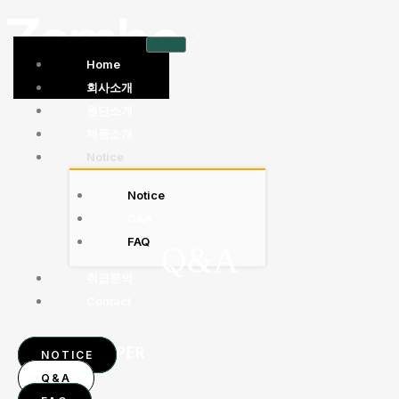
콘
텐
츠
Home
로
회사소개
건
원단소개
너
제품소개
뛰
Notice
기
Notice
Q&A
FAQ
Q&A
취급문의
Contact
NOTICE
Q&A
X